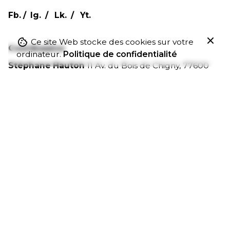
Fb.
/
Ig.
/
Lk.
/
Yt.
Ce site Web stocke des cookies sur votre
780
€
Coordonnées
ordinateur.
Politique de confidentialité
Couleurs
Stéphane Hauton
11 Av. du Bois de Chigny,
77600
Chanteloup-en-Brie
Tél. 06 98 18 03 66
Collaboration/partenariat
Intéressé de travailler avec moi ?
contact[@]stephane-hauton.fr