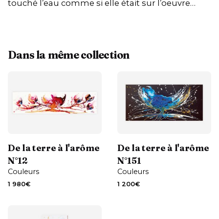
touché l’eau comme si elle était sur l’oeuvre…
Dans la même collection
Contactez-moi
Contactez-moi
De la terre à l'arôme
De la terre à l'arôme
N°12
N°151
Couleurs
Couleurs
1 980
€
1 200
€