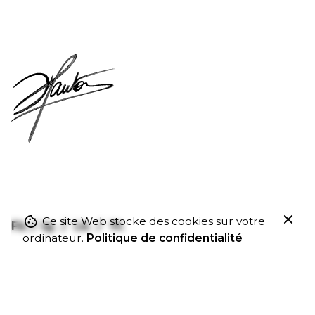
Ce site Web stocke des cookies sur votre
Fb.
/
Ig.
/
Lk.
/
Yt.
1 900
€
ordinateur.
Politique de confidentialité
Couleurs
Coordonnées
Stéphane Hauton
11 Av. du Bois de Chigny,
77600
Chanteloup-en-Brie