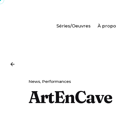
Skip
to
content
Séries/Oeuvres
À propo
News
Performances
ArtEnCave