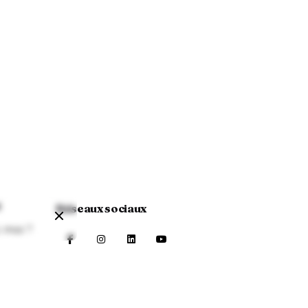
t
Réseaux sociaux
c moi ?