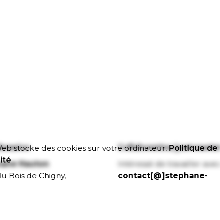
données
Collaboration/partenaria
eb stocke des cookies sur votre ordinateur.
Politique de
ité
hane Hauton
Intéressé de travailler ave
 du Bois de Chigny,
contact[@]stephane-
 Chanteloup-en-Brie
hauton.fr