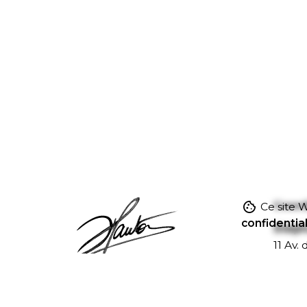
Coor
Ce site W
confidential
Stép
11 Av.
77600