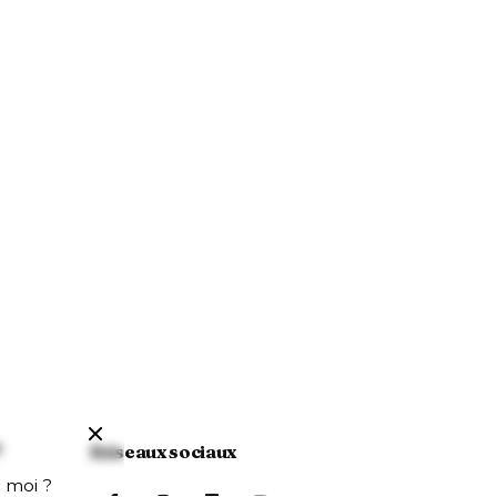
t
Réseaux sociaux
c moi ?