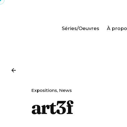
Skip
to
content
Séries/Oeuvres
À propo
Expositions
News
art3f