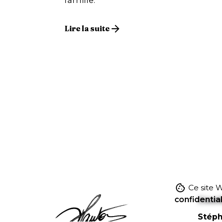
famille.
Lire la suite
Ce site W
confidential
Coor
Stép