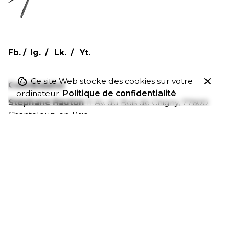
Fb.
/
Ig.
/
Lk.
/
Yt.
Ce site Web stocke des cookies sur votre
Coordonnées
ordinateur.
Politique de confidentialité
Stéphane Hauton
11 Av. du Bois de Chigny,
77600
Chanteloup-en-Brie
Tél. 06 98 18 03 66
Collaboration/partenariat
Intéressé de travailler avec moi ?
contact[@]stephane-hauton.fr