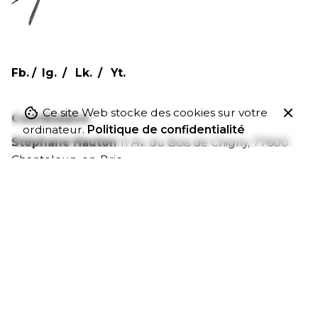
Fb.
/
Ig.
/
Lk.
/
Yt.
Ce site Web stocke des cookies sur votre
Coordonnées
ordinateur.
Politique de confidentialité
Stéphane Hauton
11 Av. du Bois de Chigny,
77600
Chanteloup-en-Brie
Tél. 06 98 18 03 66
Collaboration/partenariat
Intéressé de travailler avec moi ?
contact[@]stephane-hauton.fr