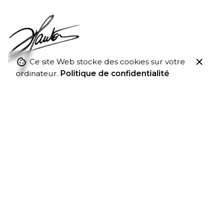
Ce site Web stocke des cookies sur votre
ordinateur.
Politique de confidentialité
Fb.
/
Ig.
/
Lk.
/
Yt.
Coordonnées
Stéphane Hauton
11 Av. du Bois de Chigny,
77600
Chanteloup-en-Brie