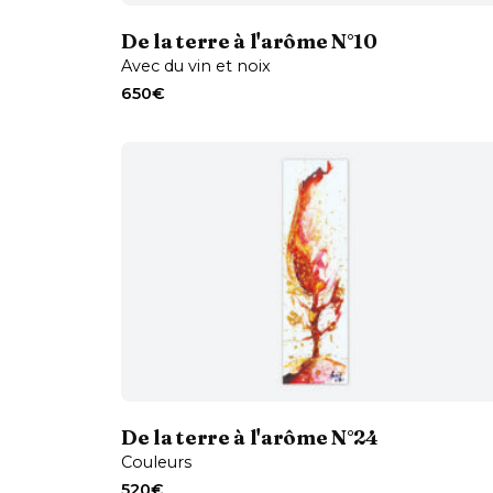
De la terre à l'arôme N°10
Avec du vin et noix
650
€
Contactez-moi
De la terre à l'arôme N°24
Couleurs
520
€