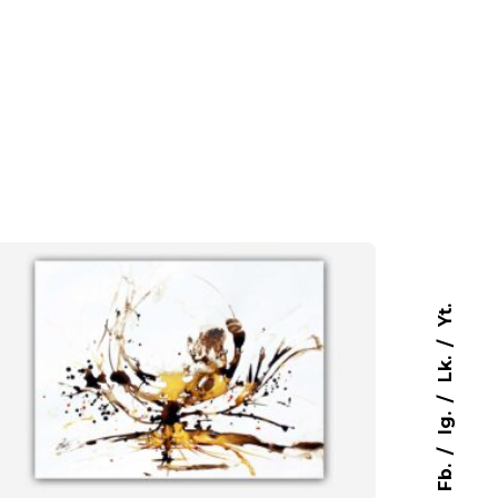
Yt.
Lk.
Ig.
Contactez-moi
Fb.