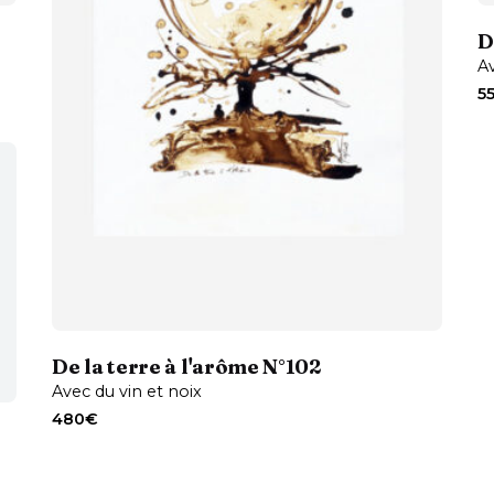
D
Av
5
Contactez-moi
De la terre à l'arôme N°102
Avec du vin et noix
480
€